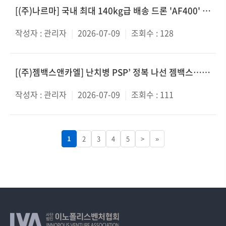
[(주)나르마] 국내 최대 140kg급 배송 드론 'AF400' TTA 성능인증 획득
작성자 :
관리자
|
2026-07-09
|
조회수 :
128
[(주)젬백스앤카엘] 난치병 PSP’ 정복 나선 젬백스… “글로벌 바이오 그룹 도약”
작성자 :
관리자
|
2026-07-09
|
조회수 :
111
1
2
3
4
5
>
»