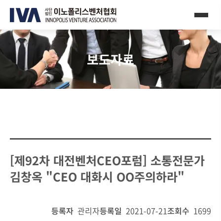
보도자료
[제92차 대전벤처CEO포럼] 소통전문가
김창옥 "CEO 대화시 OO주의하라"
등록자
관리자
등록일
2021-07-21
조회수
1699