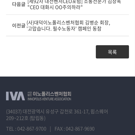
[제92차 대전벤처CEO포럼] 소통전문가 김창옥
다음글
"CEO 대화시 OO주의하라"
(사)대덕이노폴리스벤처협회 김병순 회장,
이전글
'고맙습니다. 필수노동자' 캠페인 동참
목록
(34037) 대전광역시 유성구 갑천로 361-17, 윕스퀘어
209~212호 (탑립동)
TEL : 042-867-9700
|
FAX : 042-867-9690