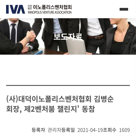
보도자료
(사)대덕이노폴리스벤처협회 김병순
회장, 제2벤처붐 챌린지' 동참
등록자
관리자
등록일
2021-04-19
조회수
1609