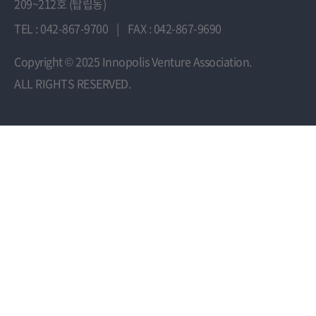
209~212호 (탑립동)
TEL : 042-867-9700
|
FAX : 042-867-9690
Copyright
© 2025 Innopolis Venture Association.
ALL RIGHTS RESERVED.