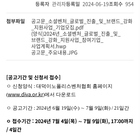
등록자
관리자
등록일
2024-06-19
조회수
954
첨부파일
공고문_소셜벤처_글로벌_진출_및_브랜드_강화
_지원사업_기업모집.pdf
(양식)2024년_소셜벤처_글로벌_진출_및_
브랜드_강화_지원사업_참여기업_
사업계획서.hwp
공고문_주요내용.JPG
[공고기간 및 신청서 접수]
ㅇ 신청양식 : 대덕이노폴리스벤처협회 홈페이지
www.diva.or.kr
(
)에서 다운로드
ㅇ 공고기간 : 2024년 6월 19일(수) ∼ 7월 9일(화) / 21일간
ㅇ 접수기간
: 2024
년
7
월
4
일
(
목
)
∼
7
월
9
일
(
화
), 17:00
까지
/ 4
일간