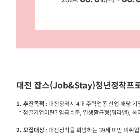
대전 잡스(Job&Stay)청년정착프
1. 추진목적
: 대전광역시 4대 주력업종 산업 해당 
* 청끌기업이란? 임금수준, 일생활균형(워라밸), 복
2. 모집대상
: 대전정착을 희망하는 39세 미만 미취업