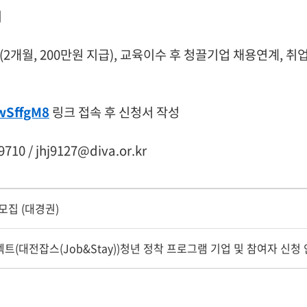
지
급(2개월, 200만원 지급), 교육이수 후 청끌기업 채용연계,
fwSffgM8
링크 접속 후 신청서 작성
 / jhj9127@diva.or.kr
모집 (대경권)
대전잡스(Job&Stay))청년 정착 프로그램 기업 및 참여자 신청