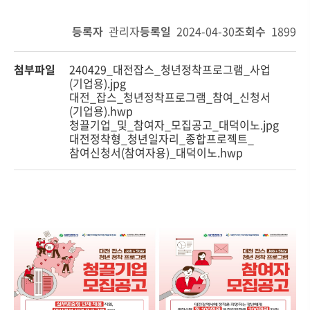
등록자
관리자
등록일
2024-04-30
조회수
1899
첨부파일
240429_대전잡스_청년정착프로그램_사업
(기업용).jpg
대전_잡스_청년정착프로그램_참여_신청서
(기업용).hwp
청끌기업_및_참여자_모집공고_대덕이노.jpg
대전정착형_청년일자리_종합프로젝트_
참여신청서(참여자용)_대덕이노.hwp