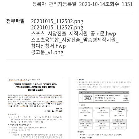
등록자
관리자
등록일
2020-10-14
조회수
1351
첨부파일
20201015_112502.png
20201015_112527.png
스포츠_시장진출_제작지원_공고문.hwp
스포츠융복합_시장진출_맞춤형제작지원_
참여신청서.hwp
공고문_v1.png