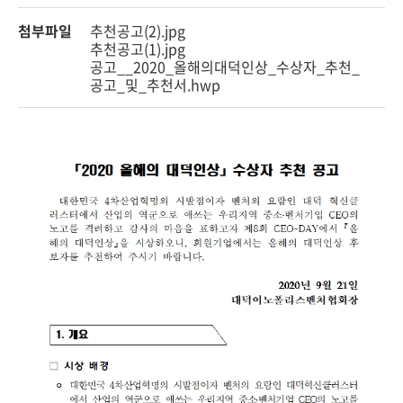
첨부파일
추천공고(2).jpg
추천공고(1).jpg
공고__2020_올해의대덕인상_수상자_추천_
공고_및_추천서.hwp