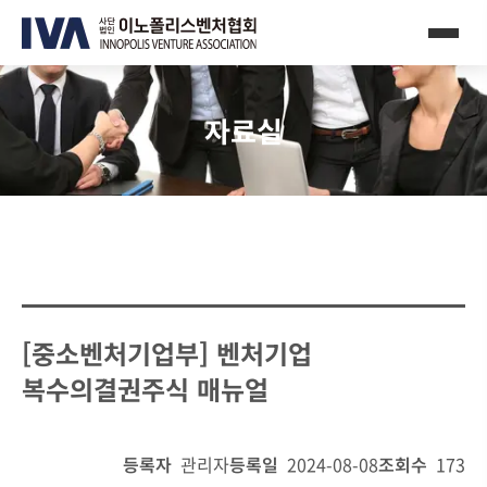
자료실
[중소벤처기업부] 벤처기업
복수의결권주식 매뉴얼
등록자
관리자
등록일
2024-08-08
조회수
173