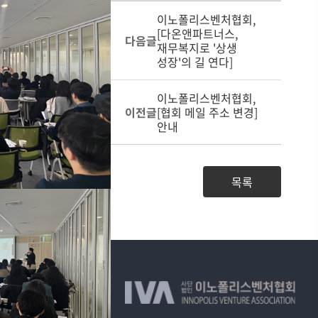
이노폴리스벤처협회,
[다온앤파트너스,
다음글
재무복지로 '상생
성장'의 길 연다]
이노폴리스벤처협회,
이전글
[협회 메일 주소 변경]
안내
목록