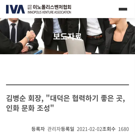
보도자료
김병순 회장, "대덕은 협력하기 좋은 곳,
인화 문화 조성"
등록자
관리자
등록일
2021-02-02
조회수
1680