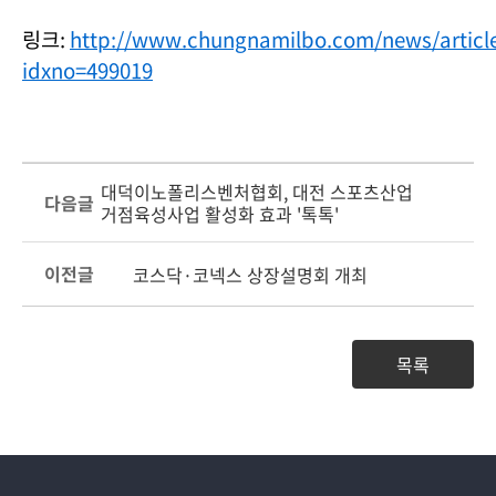
링크:
http://www.chungnamilbo.com/news/articl
idxno=499019
대덕이노폴리스벤처협회, 대전 스포츠산업
다음글
거점육성사업 활성화 효과 '톡톡'
이전글
코스닥·코넥스 상장설명회 개최
목록