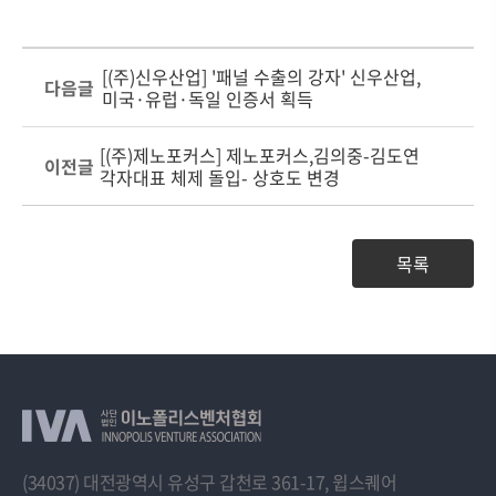
[(주)신우산업] '패널 수출의 강자' 신우산업,
다음글
미국·유럽·독일 인증서 획득
[(주)제노포커스] 제노포커스,김의중-김도연
이전글
각자대표 체제 돌입- 상호도 변경
목록
(34037) 대전광역시 유성구 갑천로 361-17, 윕스퀘어