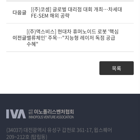
[(주)코셈] 글로벌 대리점 대회 개최…차세대
다음글
FE-SEM 해외 공략
[(주)액스비스] 현대차 휴머노이드 로봇 '핵심
이전글
밸류체인' 주목…"지능형 레이저 독점 공급
수혜"
목록
(34037) 대전광역시 유성구 갑천로 361-17, 윕스퀘어
209~212호 (탑립동)