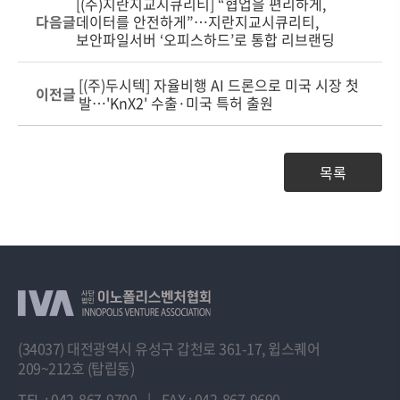
[(주)지란지교시큐리티] “협업을 편리하게,
다음글
데이터를 안전하게”…지란지교시큐리티,
보안파일서버 ‘오피스하드’로 통합 리브랜딩
[(주)두시텍] 자율비행 AI 드론으로 미국 시장 첫
이전글
발…'KnX2' 수출·미국 특허 출원
목록
(34037) 대전광역시 유성구 갑천로 361-17, 윕스퀘어
209~212호 (탑립동)
TEL : 042-867-9700
|
FAX : 042-867-9690