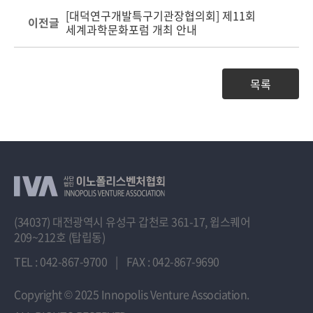
[대덕연구개발특구기관장협의회] 제11회
이전글
세계과학문화포럼 개최 안내
목록
(34037) 대전광역시 유성구 갑천로 361-17, 윕스퀘어
209~212호 (탑립동)
TEL : 042-867-9700
|
FAX : 042-867-9690
Copyright
© 2025 Innopolis Venture Association.