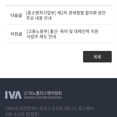
[중소벤처기업부] 제2차 경제형벌 합리화 방안
다음글
주요 내용 안내
[고용노동부] 출산·육아 및 대체인력 지원
이전글
사업주 제도 안내
목록
(34037) 대전광역시 유성구 갑천로 361-17, 윕스퀘어
209~212호 (탑립동)