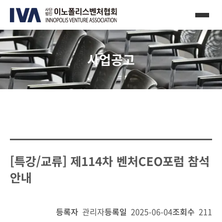
사업공고
[특강/교류] 제114차 벤처CEO포럼 참석
안내
등록자
관리자
등록일
2025-06-04
조회수
211