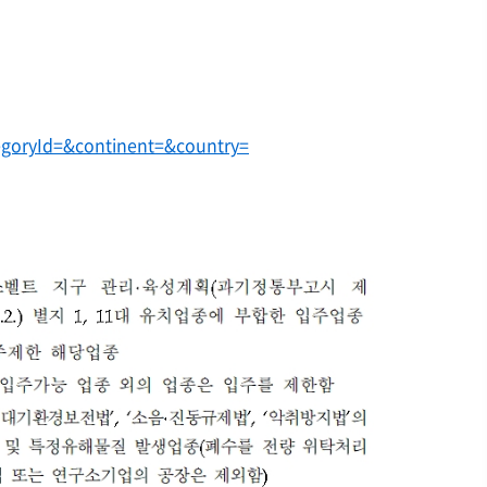
oryId=&continent=&country=