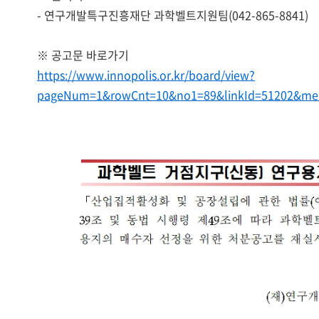
- 연구개발특구진흥재단 과학벨트지원팀(042-865-8841)
※ 공고문 바로가기
https://www.innopolis.or.kr/board/view?
pageNum=1&rowCnt=10&no1=89&linkId=51202&men