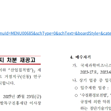
uId=MENU00685&schType=0&schText=&boardStyle=&categ