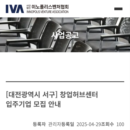
사업공고
[대전광역시 서구] 창업허브센터
입주기업 모집 안내
등록자
관리자
등록일
2025-04-29
조회수
100