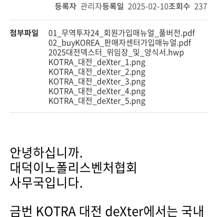
등록자
관리자
등록일
2025-02-10
조회수
237
첨부파일
01_무역투자24_회원가입매뉴얼_풀버전.pdf
02_buyKOREA_판매자센터가입매뉴얼.pdf
2025대전덱스터_위임장_및_양식서.hwp
KOTRA_대전_deXter_1.png
KOTRA_대전_deXter_2.png
KOTRA_대전_deXter_3.png
KOTRA_대전_deXter_4.png
KOTRA_대전_deXter_5.png
안녕하십니까.
대덕이노폴리스벤처협회
사무국입니다.
금번 KOTRA 대전 deXter에서는 국내