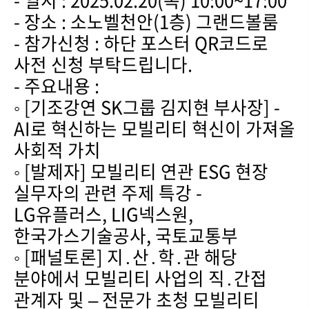
- 일시 : 2025.02.20(목) 10:00~17:00
- 장소 : 소노벨천안(1층) 그랜드볼룸
- 참가신청 : 하단 포스터 QR코드로
사전 신청 부탁드립니다.
- 주요내용 :
◦ [기조강연 SK그룹 김지현 부사장] -
AI로 혁신하는 모빌리티 혁신이 가져올
사회적 가치
◦ [발제자] 모빌리티 연관 ESG 현장
실무자의 관련 주제 특강 -
LG유플러스, LIG넥스원,
한국가스기술공사, 국토교통부
◦ [패널토론] 지․산․학․관 해당
분야에서 모빌리티 사업의 직․간접
관계자 및 – 전문가 초청 모빌리티