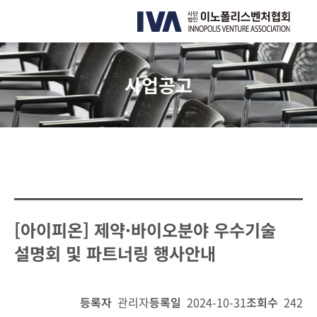
사업공고
[아이피온] 제약·바이오분야 우수기술
설명회 및 파트너링 행사안내
등록자
관리자
등록일
2024-10-31
조회수
242