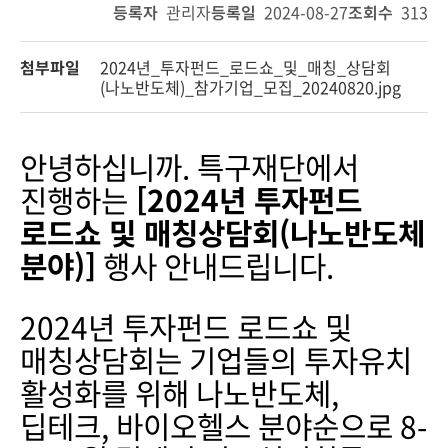
등록자
관리자
등록일
2024-08-27
조회수
313
첨부파일
2024년_투자펀드_로드쇼_및_매칭_상담회
(나노반도체)_참가기업_모집_20240820.jpg
안녕하십니까. 특구재단에서
진행하는
[2024년 투자펀드
로드쇼 및 매칭상담회(나노반도체
분야)]
행사 안내드립니다.
2024년 투자펀드 로드쇼 및
매칭상담회는 기업들의 투자유치
활성화를 위해 나노반도체,
딥테크, 바이오헬스 분야순으로 8-