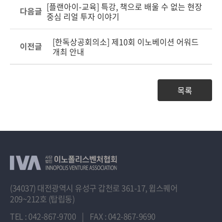
[플랜아이-교육] 특강, 책으로 배울 수 없는 현장
다음글
중심 리얼 투자 이야기
[한독상공회의소] 제10회 이노베이션 어워드
이전글
개최 안내
목록
(34037) 대전광역시 유성구 갑천로 361-17, 윕스퀘어
209~212호 (탑립동)
TEL : 042-867-9700
|
FAX : 042-867-9690