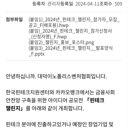
등록자
관리자
등록일
2024-04-11
조회수
509
첨부파일
(붙임1)_2024년_핀테크_챌린지_참가자_모집_
공고_F(배포용).hwp
(붙임)_2024년_핀테크_챌린지_참가신청서
_(신청자명)_F.hwp
(붙임2)_챌린지_홍보_포스터.png
(붙임3)_2024년_핀테크_챌린지__발표양식
_F.pptx
안녕하십니까. 대덕이노폴리스벤처협회입니다.
한국핀테크지원센터와 카카오뱅크에서는 금융사회
안전망 구축을 위한 아이디어 공모전
「핀테크
챌린지」
를 아래와 같이 개최합니다.
핀테크 분야에 진출하고있거나 예정인 창업기업 및