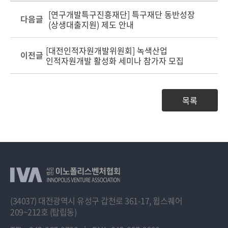
[연구개발특구진흥재단] 특구재단 동반성장
다음글
(상생대출지원) 제도 안내
[대전인적자원개발위원회] 녹색산업
이전글
인적자원개발 활성화 세미나 참가자 모집
목록
(34037) 대전광역시 유성구 갑천로 361-17, 윕스퀘어
209~212호 (탑립동)