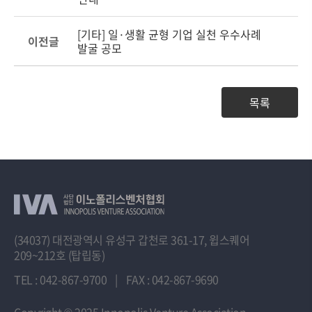
[기타] 일·생활 균형 기업 실천 우수사례
이전글
발굴 공모
목록
(34037) 대전광역시 유성구 갑천로 361-17, 윕스퀘어
209~212호 (탑립동)
TEL : 042-867-9700
|
FAX : 042-867-9690