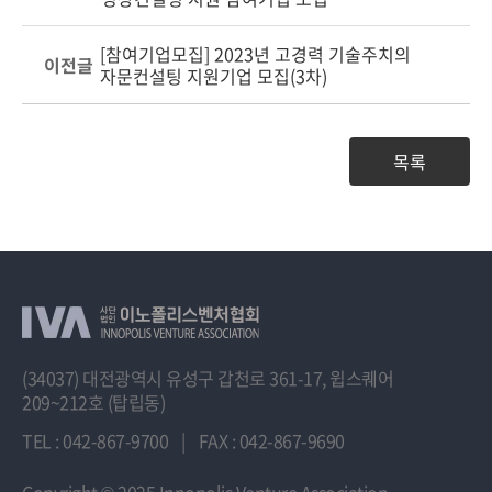
[참여기업모집] 2023년 고경력 기술주치의
이전글
자문컨설팅 지원기업 모집(3차)
목록
(34037) 대전광역시 유성구 갑천로 361-17, 윕스퀘어
209~212호 (탑립동)
TEL : 042-867-9700
|
FAX : 042-867-9690