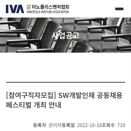
사업공고
[참여구직자모집] SW개발인재 공동채용
페스티벌 개최 안내
등록자
관리자
등록일
2022-10-18
조회수
710