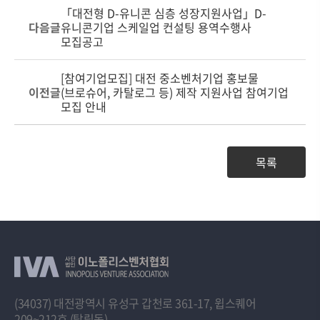
「대전형 D-유니콘 심층 성장지원사업」D-
다음글
유니콘기업 스케일업 컨설팅 용역수행사
모집공고
[참여기업모집] 대전 중소벤처기업 홍보물
이전글
(브로슈어, 카탈로그 등) 제작 지원사업 참여기업
모집 안내
목록
(34037) 대전광역시 유성구 갑천로 361-17, 윕스퀘어
209~212호 (탑립동)