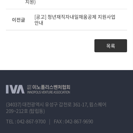
지원)
[공고] 청년재직자내일채움공제 지원사업
이전글
안내
목록
(34037) 대전광역시 유성구 갑천로 361-17, 윕스퀘어
209~212호 (탑립동)
TEL : 042-867-9700
|
FAX : 042-867-9690