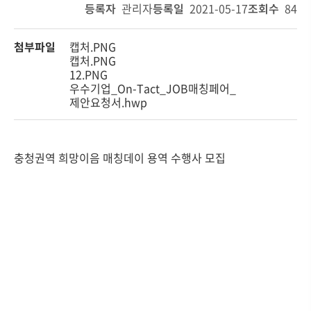
등록자
관리자
등록일
2021-05-17
조회수
84
첨부파일
캡처.PNG
캡처.PNG
12.PNG
우수기업_On-Tact_JOB매칭페어_
제안요청서.hwp
충청권역 희망이음 매칭데이 용역 수행사 모집