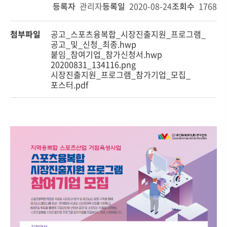
등록자
관리자
등록일
2020-08-24
조회수
1768
첨부파일
공고_스포츠융복합_시장진출지원_프로그램_
공고_및_신청_최종.hwp
붙임_참여기업_참가신청서.hwp
20200831_134116.png
시장진출지원_프로그램_참가기업_모집_
포스터.pdf