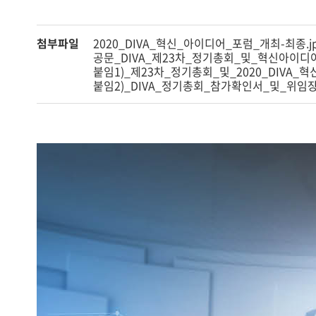
첨부파일
2020_DIVA_혁신_아이디어_포럼_개최-최종.j
공문_DIVA_제23차_정기총회_및_혁신아이디어
붙임1)_제23차_정기총회_및_2020_DIVA_
붙임2)_DIVA_정기총회_참가확인서_및_위임장