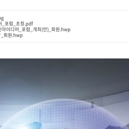
pg
_포럼_초청.pdf
혁신아이디어_포럼_개최(안)_회원.hwp
_회원.hwp