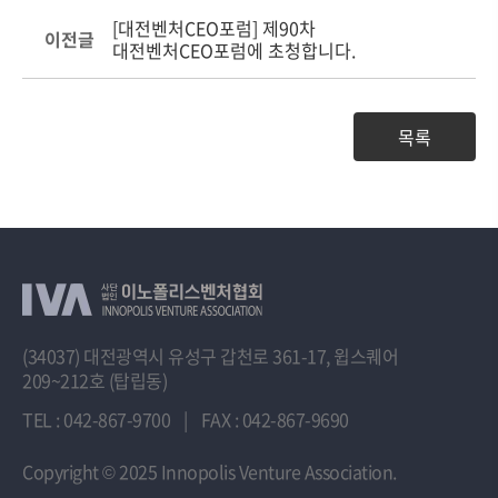
[대전벤처CEO포럼] 제90차
이전글
대전벤처CEO포럼에 초청합니다.
목록
(34037) 대전광역시 유성구 갑천로 361-17, 윕스퀘어
209~212호 (탑립동)
TEL : 042-867-9700
|
FAX : 042-867-9690
Copyright
© 2025 Innopolis Venture Association.