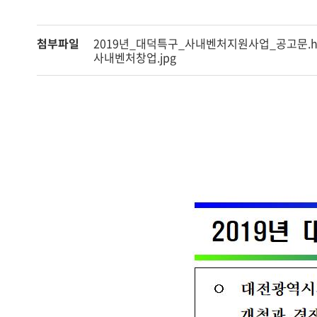
첨부파일
2019년_대덕특구_사내벤처지원사업_공고문.h
사내벤처창업.jpg