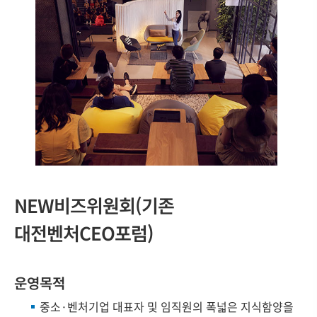
NEW비즈위원회(기존
대전벤처CEO포럼)
운영목적
중소·벤처기업 대표자 및 임직원의 폭넓은 지식함양을