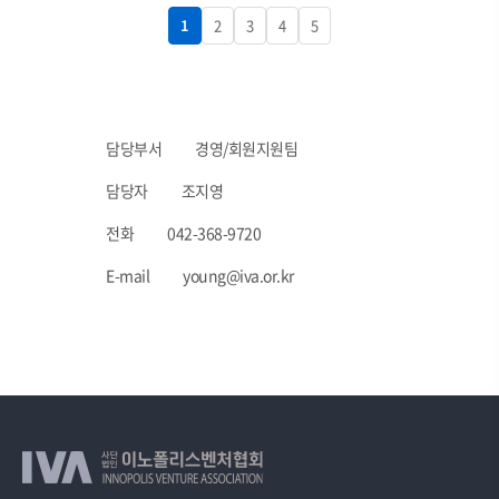
1
2
3
4
5
담당부서
경영/회원지원팀
담당자
조지영
전화
042-368-9720
E-mail
young@iva.or.kr